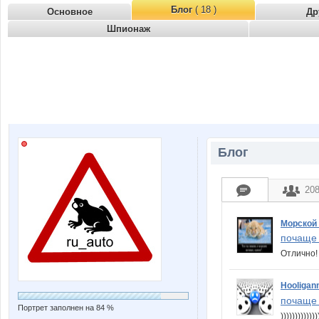
Блог
( 18 )
Основное
Др
Шпионаж
Блог
20
Морской 
почаще 
Отлично!
Hooligan
почаще 
Портрет заполнен на 84 %
)))))))))))