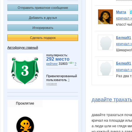
Отправить приватное сообщение
Murra
кричал н
Добавить в друзья
класс! ч
Игнорировать
Белка91
Сделать подарок
кричал н
Автофорум главный
Шикарно!
популярность:
292 место
Белка91
+10 ↑
рейтинг
31803
?
кричал н
Раз два 
Привилегированный
пользователь
3
уровня
давайте трахать
Проклятие
давайте трахаться поч
кричал на площади иль
а люди шли не глядя м
но каждый думал а дав