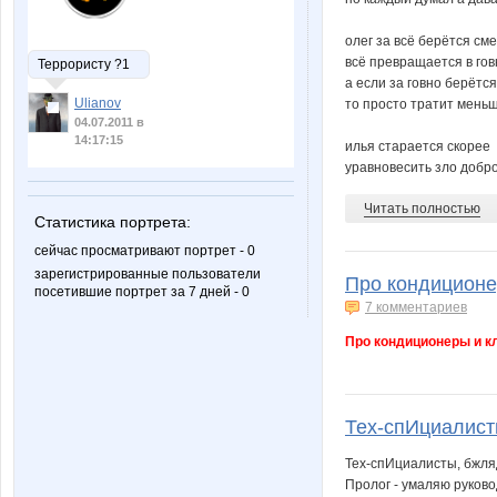
олег за всё берётся см
всё превращается в гов
Террористу ?1
а если за говно берётся
Ulianov
то просто тратит мень
04.07.2011 в
14:17:15
илья старается скорее
уравновесить зло добро.
Читать полностью
Статистика портрета:
сейчас просматривают портрет - 0
зарегистрированные пользователи
Про кондиционе
посетившие портрет за 7 дней - 0
7 комментариев
Про кондиционеры и к
Тех-спИциалисты
Тех-спИциалисты, бжля
Пролог - умаляю руково