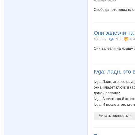
комментария
Свобода - это когда пле
Они залезли на
в 23:35
702
4 
Они залезли на крышу 
Ivga: Ладн, это 
Ivga: Ладн, это все еру
окна, кладет ключи в ка
домой попаду?
Ivga: А живет на 8 этаже
Ivga: И после этого кт
Читать полностью